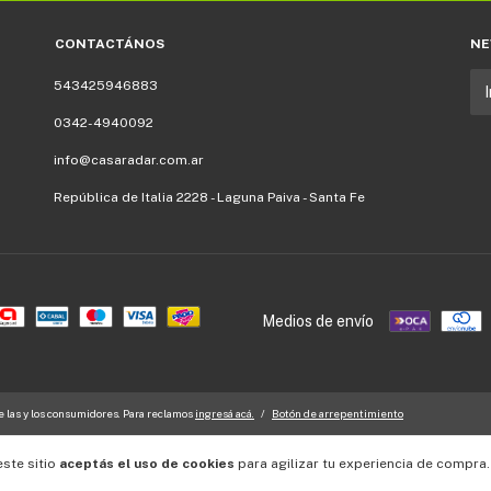
CONTACTÁNOS
NE
543425946883
0342-4940092
info@casaradar.com.ar
República de Italia 2228 - Laguna Paiva - Santa Fe
Medios de envío
 las y los consumidores. Para reclamos
ingresá acá.
/
Botón de arrepentimiento
este sitio
aceptás el uso de cookies
para agilizar tu experiencia de compra.