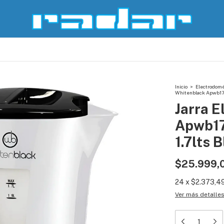
Inicio
>
Electrodomé
Whitenblack Apwb17 
Jarra E
Apwb17
1.7lts 
$25.999,
24
x
$2.373,4
Ver más detalle