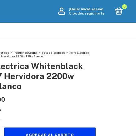
0
¡Hola!
Iniciá sesión
O podés registrarte
sticos
>
Pequeños Cocina
>
Pavas eléctricas
>
Jarra Electrica
Hervidora 2200w 1.7lts Blanco
lectrica Whitenblack
 Hervidora 2200w
Blanco
00
9
s