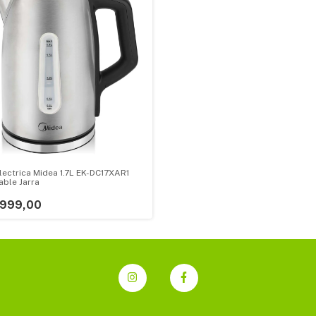
lectrica Midea 1.7L EK-DC17XAR1
able Jarra
.999,00