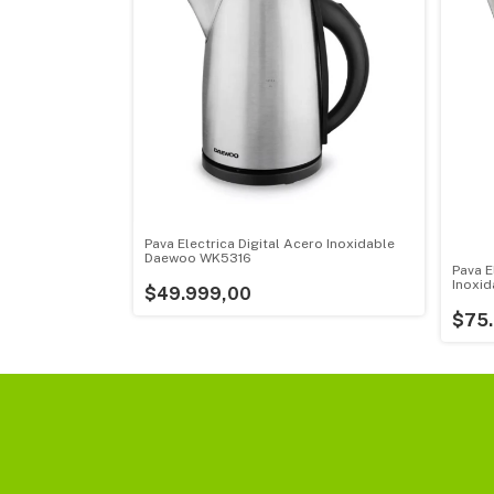
Pava Electrica Digital Acero Inoxidable
Daewoo WK5316
Pava E
Inoxid
$49.999,00
$75