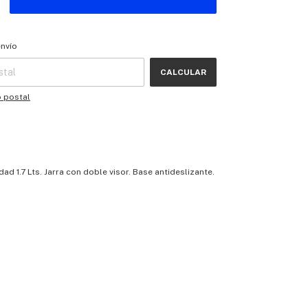
 CP:
CAMBIAR CP
envío
CALCULAR
o postal
ad 1.7 Lts. Jarra con doble visor. Base antideslizante.