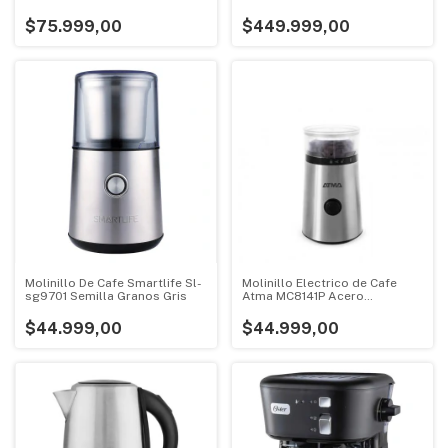
Pure Salad Maker
Bares Express Automática
$75.999,00
$449.999,00
Molinillo De Cafe Smartlife Sl-
Molinillo Electrico de Cafe
sg9701 Semilla Granos Gris
Atma MC8141P Acero
Inoxidable 60g 150W
$44.999,00
$44.999,00