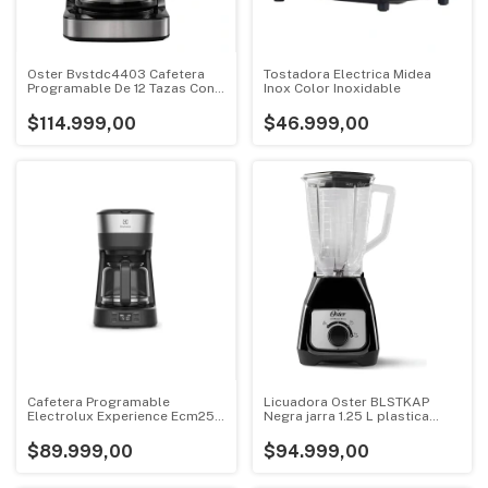
Oster Bvstdc4403 Cafetera
Tostadora Electrica Midea
Programable De 12 Tazas Con
Inox Color Inoxidable
Pantalla Tactil Plateado
$114.999,00
$46.999,00
Cafetera Programable
Licuadora Oster BLSTKAP
Electrolux Experience Ecm25
Negra jarra 1.25 L plastica
Negro
550W
$89.999,00
$94.999,00