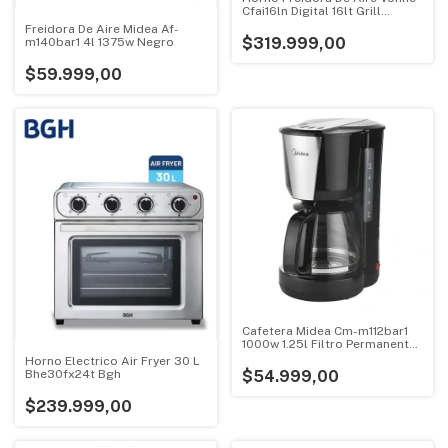
Cfai16ln Digital 16lt Grill
Aluminio
Freidora De Aire Midea Af-
$319.999,00
m140bar1 4l 1375w Negro
$59.999,00
Cafetera Midea Cm-m112bar1
1000w 1.25l Filtro Permanente
Negro
Horno Electrico Air Fryer 30 L
Bhe30fx24t Bgh
$54.999,00
$239.999,00