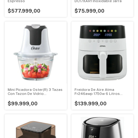
Espresso
DC17XAR1 Inoxidable Jarra
$577.999,00
$75.999,00
Mini Picadora Oster(R) 3 Tazas
Freidora De Aire Atma
Con Tazon De Vidrio
Fr246awp 1750w 6 Litros
Fpstfp3340 Blanco
Tactil Blanca Blanco
$99.999,00
$139.999,00