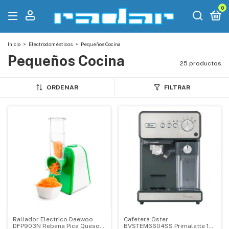
0
Inicio
>
Electrodomésticos
>
Pequeños Cocina
Pequeños Cocina
25 productos
ORDENAR
FILTRAR
Rallador Electrico Daewoo
Cafetera Oster
DFP903N Rebana Pica Queso
BVSTEM6604SS Primalatte 15