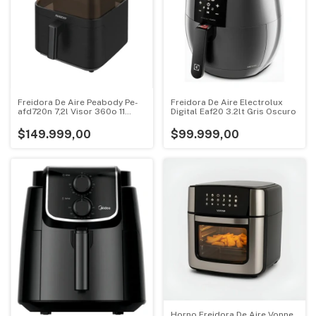
Freidora De Aire Peabody Pe-
Freidora De Aire Electrolux
afd720n 7,2l Visor 360o 11
Digital Eaf20 3.2lt Gris Oscuro
Prog Color Negro
$149.999,00
$99.999,00
Horno Freidora De Aire Vonne