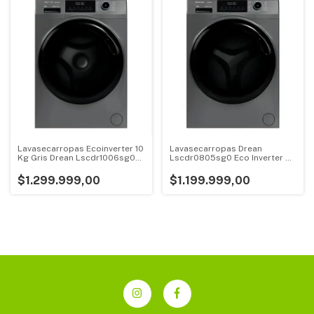
Lavasecarropas Ecoinverter 10
Lavasecarropas Drean
Kg Gris Drean Lscdr1006sg0
Lscdr0805sg0 Eco Inverter 8
Gris
Kg 1400rpm Gris
$1.299.999,00
$1.199.999,00