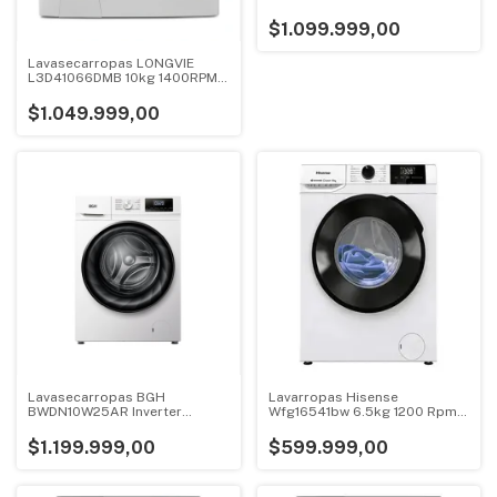
1400rpm Gris
$1.099.999,00
Lavasecarropas LONGVIE
L3D41066DMB 10kg 1400RPM
secado por calor inverter
$1.049.999,00
Lavasecarropas BGH
Lavarropas Hisense
BWDN10W25AR Inverter
Wfg16541bw 6.5kg 1200 Rpm
10kg6kg 1400RPM Blanco
Inverter Blanco Blanco
$1.199.999,00
$599.999,00