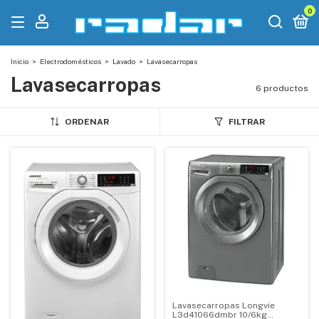
0
Inicio
>
Electrodomésticos
>
Lavado
>
Lavasecarropas
Lavasecarropas
6 productos
ORDENAR
FILTRAR
Lavasecarropas Longvie
L3d41066dmbr 10/6kg