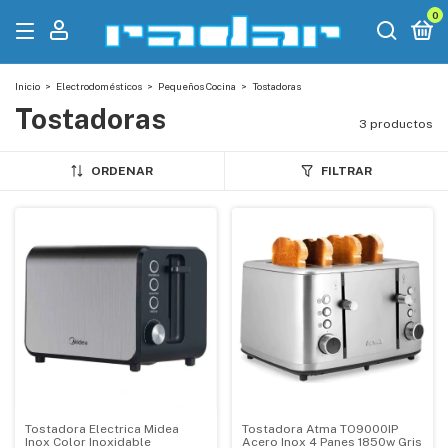
0
Inicio
>
Electrodomésticos
>
Pequeños Cocina
>
Tostadoras
Tostadoras
3 productos
ORDENAR
FILTRAR
Tostadora Electrica Midea
Tostadora Atma TO9000IP
Inox Color Inoxidable
Acero Inox 4 Panes 1850w Gris