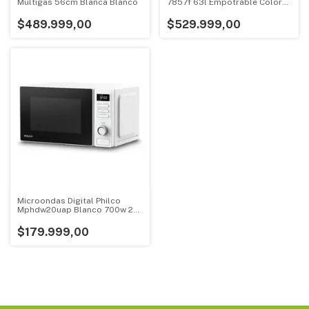
Multigas 56cm Blanca Blanco
7857f 63l Empotrable Color
Negro
$489.999,00
$529.999,00
Microondas Digital Philco
Mphdw20uap Blanco 700w 20
Litros
$179.999,00