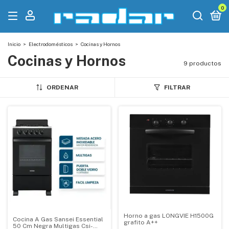
0
Inicio
>
Electrodomésticos
>
Cocinas y Hornos
Cocinas y Hornos
9 productos
ORDENAR
FILTRAR
Horno a gas LONGVIE H1500G
Cocina A Gas Sansei Essential
grafito A++
50 Cm Negra Multigas Csi-