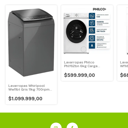
Lavarropas Philco
Lava
Phlf62bn 6kg Carga
Wf1i
Frontal Inverter Blanco
Inve
$599.999,00
$6
Lavarropas Whirlpool
Ww11bt Gris 11kg 700rpm
Carga Superior
$1.099.999,00