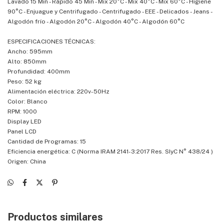
Lavado 15 Min - Rápido 45 Min - Mix 20°C - Mix 40°C - Mix 60°C - Higiene
90°C - Enjuague y Centrifugado - Centrifugado - EEE - Delicados - Jeans -
Algodón frío - Algodón 20°C - Algodón 40°C - Algodón 60°C
ESPECIFICACIONES TÉCNICAS:
Ancho: 595mm
Alto: 850mm
Profundidad: 400mm
Peso: 52 kg
Alimentación eléctrica: 220v-50Hz
Color: Blanco
RPM: 1000
Display LED
Panel LCD
Cantidad de Programas: 15
Eficiencia energética: C (Norma IRAM 2141-3:2017 Res. SIyC N° 438/24 )
Origen: China
Productos similares