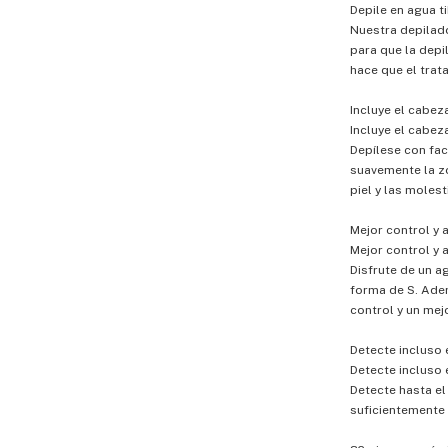
Depile en agua 
Nuestra depilad
para que la depil
hace que el tra
Incluye el cabez
Incluye el cabez
Depílese con fac
suavemente la zo
piel y las molest
Mejor control y
Mejor control y
Disfrute de un 
forma de S. Adem
control y un mej
Detecte incluso e
Detecte incluso e
Detecte hasta el 
suficientemente 