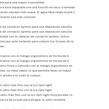
tibia para una mayor comodidad
ora está equipada con una función en seco y húmedo
ación sea aún más suave. El agua tibia relaja la piel y
tamiento sea más cómodo.
al de contacto óptimo para una depilación sencilla
al de contacto óptimo para una depilación sencilla
ilidad con el cabezal de contacto óptimo. Estira
na que esté tratando para reducir los tirones de la
ias.
 alcance con el mango ergonómico en forma de S
 alcance con el mango ergonómico en forma de S
agarre firme y cómodo con el mango ergonómico en
ás, no tiene cable, lo que permite tener un mayor
or alcance en todo el cuerpo.
l vello más fino con la luz Opti-light
l vello más fino con la luz Opti-light
vello más fino con la luz Opti-light incorporada, lo
cerca de su piel para atrapar el vello restante.