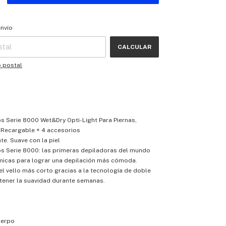
 CP:
CAMBIAR CP
envío
CALCULAR
o postal
ps Serie 8000 Wet&Dry Opti-Light Para Piernas,
 Recargable + 4 accesorios
te. Suave con la piel
ps Serie 8000: las primeras depiladoras del mundo
micas para lograr una depilación más cómoda.
el vello más corto gracias a la tecnología de doble
tener la suavidad durante semanas.
uerpo