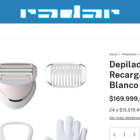
Inicio
>
Productos
>
Depilad
Recarg
Blanco
$169.999
24
x
$15.519,4
Ver más detalle