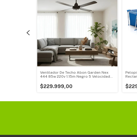
Sushi Kit Atma
Ventilador De Techo Abon Garden Nex
Pelopi
nco
444 85w 220v 1.15m Negro 5 Velocidades
Recta
1.15 M 50hz Metal 4
Litros
$229.999,00
$22