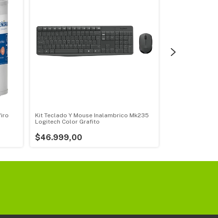
iro
Kit Teclado Y Mouse Inalambrico Mk235
Secador De Pelo 
Logitech Color Grafito
Bhd003 Blanco 
Blanco/rosa
$46.999,00
$44.999,00