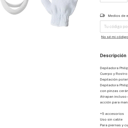
Entregas para el
Medios de 
No sé mi códig
Descripción
Depiladora Phili
Cuerpo y Rostro
Depilación poten
Depiladora Phili
con pinzas cerá
Atrapan incluso 
acción para man
+5 accesorios
Uso sin cable
Para piernas y c