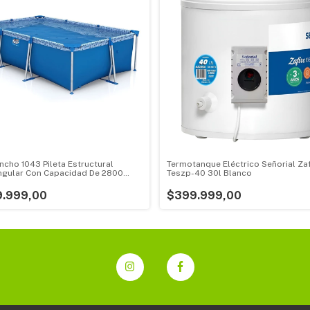
ncho 1043 Pileta Estructural
Termotanque Eléctrico Señorial Zaf
ngular Con Capacidad De 2800
Teszp-40 30l Blanco
 1.6x2.7 M
9.999,00
$399.999,00