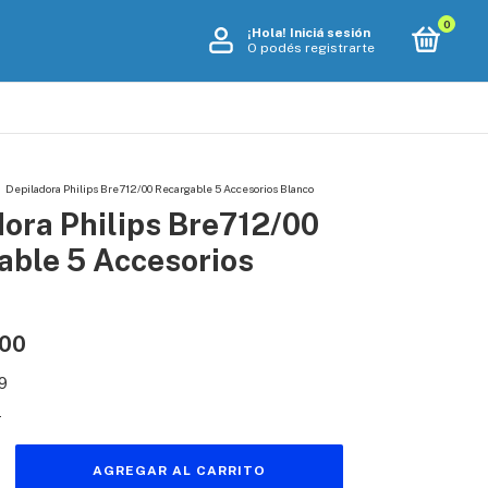
0
¡Hola!
Iniciá sesión
O podés registrarte
Depiladora Philips Bre712/00 Recargable 5 Accesorios Blanco
ora Philips Bre712/00
able 5 Accesorios
,00
9
s